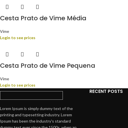
Cesta Prato de Vime Média
Vime
Login to see prices
Cesta Prato de Vime Pequena
Vime
Login to see prices
RECENT POSTS
Lorem Ipsum is simply dummy text of the
printing and typesetting industry. Lorem
Ipsum has been the industry's standard
dummy text ever since the 1500s, when an