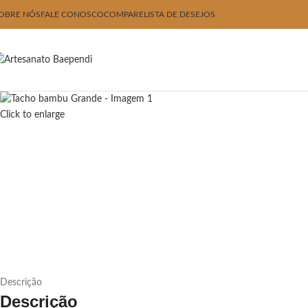
OBRE NÓS
FALE CONOSCO
COMPARE
LISTA DE DESEJOS
Click to enlarge
Descrição
Descrição