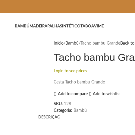
BAMBÚ
MADEIRA
PALHA
SINTÉTICO
TABOA
VIME
Início
Bambú
Tacho bambu Grande
Back to
Tacho bambu Gr
Login to see prices
Cesta Tacho bambu Grande
Add to compare
Add to wishlist
SKU:
128
Categoria:
Bambú
DESCRIÇÃO