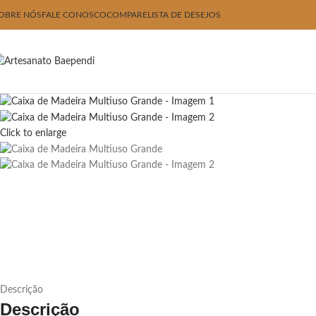
OBRE NÓS
FALE CONOSCO
COMPARE
LISTA DE DESEJOS
Click to enlarge
Descrição
Descrição