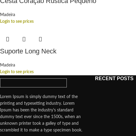
Cesta Coração Rústica Pequeno
Madeira
Login to see prices
Suporte Long Neck
Madeira
Login to see prices
RECENT POSTS
Lorem Ipsum is simply dummy text of the
printing and typesetting industry. Lorem
Ipsum has been the industry's standard
dummy text ever since the 1500s, when an
unknown printer took a galley of type and
scrambled it to make a type specimen book.