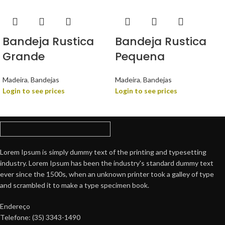
Bandeja Rustica
Bandeja Rustica
Grande
Pequena
Madeira
,
Bandejas
Madeira
,
Bandejas
Login to see prices
Login to see prices
Lorem Ipsum is simply dummy text of the printing and typesetting
industry. Lorem Ipsum has been the industry's standard dummy text
ever since the 1500s, when an unknown printer took a galley of type
and scrambled it to make a type specimen book.
Endereço
Telefone: (35) 3343-1490